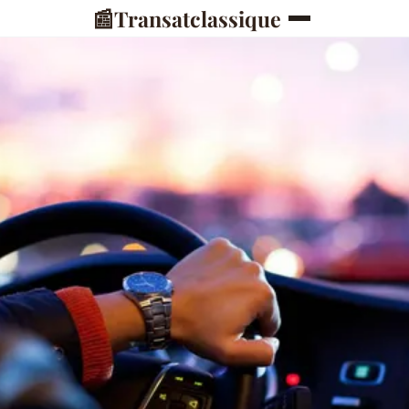
📰
Transatclassique