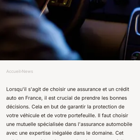
Accueil
›
News
NEWS
Guide pratique pour choisir
Lorsqu'il s'agit de choisir une assurance et un crédit
auto en France, il est crucial de prendre les bonnes
une assurance et un crédit
décisions. Cela en but de garantir la protection de
auto en France
votre véhicule et de votre portefeuille. Il faut choisir
une mutuelle spécialisée dans l'assurance automobile
diodore
•
27 novembre 2023
•
2 min de lecture
avec une expertise inégalée dans le domaine. Cet