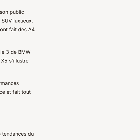
son public
u SUV luxueux.
 ont fait des A4
érie 3 de BMW
X5 s'illustre
ormances
e et fait tout
s tendances du