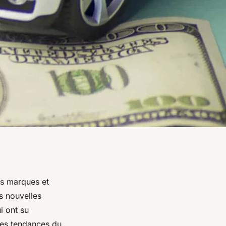
es marques et
s nouvelles
i ont su
les tendances du