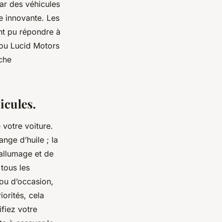
ar des véhicules
e innovante. Les
t pu répondre à
 ou Lucid Motors
che
hicules.
 votre voiture.
nge d’huile ; la
’allumage et de
tous les
 ou d’occasion,
iorités, cela
fiez votre