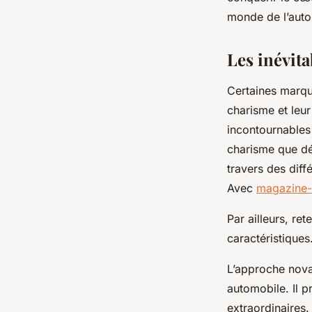
monde de l’autom
diodore
•
9 mars 2024
•
2 min de lecture
Les inévit
Certaines marqu
charisme et leu
incontournable
charisme que dé
travers des diff
Avec
magazine-
Par ailleurs, re
caractéristiques
L’approche novat
automobile. Il 
extraordinaires