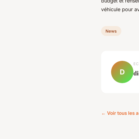
budget et rensei
véhicule pour a
News
EC
D
d
← Voir tous les 