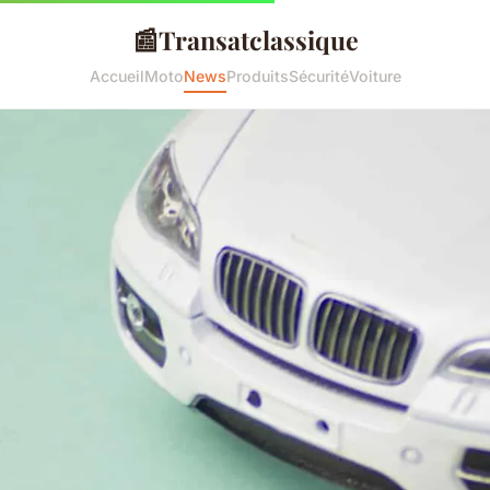
📰
Transatclassique
Accueil
Moto
News
Produits
Sécurité
Voiture