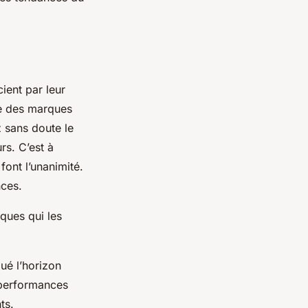
ient par leur
le des marques
 sans doute le
s. C’est à
font l’unanimité.
nces.
ques qui les
ué l’horizon
 performances
nts.