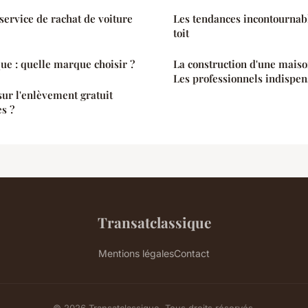
ervice de rachat de voiture
Les tendances incontournabl
toit
que : quelle marque choisir ?
La construction d'une maison
Les professionnels indispen
sur l'enlèvement gratuit
es ?
Transatclassique
Mentions légales
Contact
© 2026 Transatclassique. Tous droits réservés.