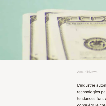
Accueil
›
News
NEWS
Les tendances du m
L’industrie aut
technologies pas
l'automobile.
tendances font é
conquérir le cœ