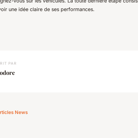
gnez-vous sur les véhicules. La toute dernière étape consis
voir une idée claire de ses performances.
RIT PAR
iodore
articles News