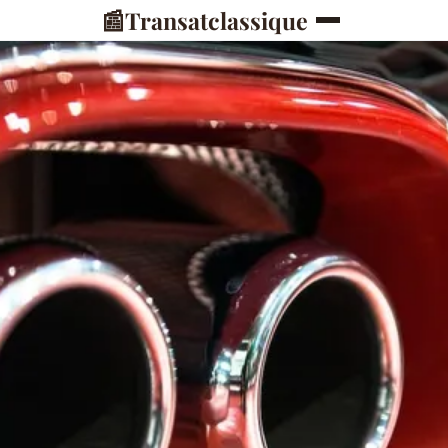
📰
Transatclassique