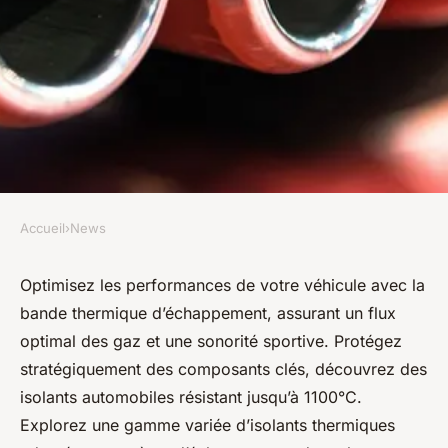
Accueil
›
News
NEWS
Bandes thermiques
Optimisez les performances de votre véhicule avec la
bande thermique d’échappement, assurant un flux
d'échappement : rôle et
optimal des gaz et une sonorité sportive. Protégez
fonctionnement
stratégiquement des composants clés, découvrez des
isolants automobiles résistant jusqu’à 1100°C.
diodore
•
22 novembre 2023
•
2 min de lecture
Explorez une gamme variée d’isolants thermiques