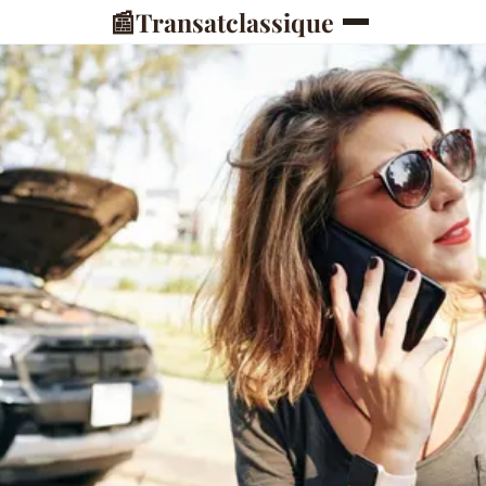
📰
Transatclassique