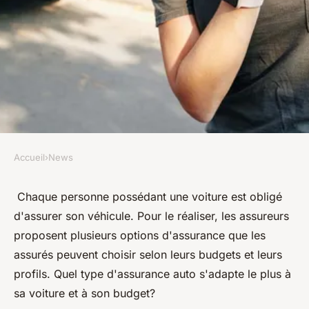
Accueil
›
News
NEWS
Assurance auto : quel est le
Chaque personne possédant une voiture est obligé
d'assurer son véhicule. Pour le réaliser, les assureurs
choix le plus adapté ?
proposent plusieurs options d'assurance que les
assurés peuvent choisir selon leurs budgets et leurs
diodore
•
3 février 2024
•
2 min de lecture
profils. Quel type d'assurance auto s'adapte le plus à
sa voiture et à son budget?