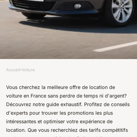
Accueil
›
Voiture
VOITURE
Location de voitures: trouvez
Vous cherchez la meilleure offre de location de
voiture en France sans perdre de temps ni d'argent?
la meilleure offre en france
Découvrez notre guide exhaustif. Profitez de conseils
d'experts pour trouver les promotions les plus
diodore
•
5 septembre 2024
•
3 min de lecture
intéressantes et optimiser votre expérience de
location. Que vous recherchiez des tarifs compétitifs