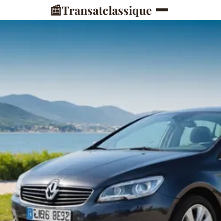
📰
Transatclassique