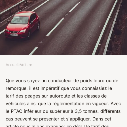
Accueil
›
Voiture
VOITURE
Autoroute et véhicules : Guide
Que vous soyez un conducteur de poids lourd ou de
remorque, il est impératif que vous connaissiez le
complet sur les tarifs,
tarif des péages sur autoroute et les classes de
catégories et règles
véhicules ainsi que la réglementation en vigueur. Avec
le PTAC inférieur ou supérieur à 3,5 tonnes, différents
diodore
•
5 mai 2023
•
3 min de lecture
cas peuvent se présenter et s'appliquer. Dans cet
article nous allons examiner en détail le tarif des