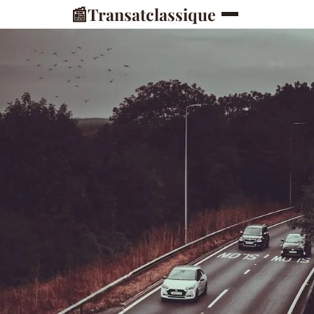
📰
Transatclassique