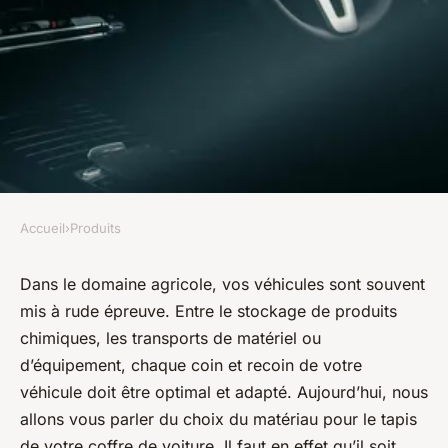
Accueil
›
Produits
PRODUITS
Quel est le meilleur matériau
Dans le domaine agricole, vos véhicules sont souvent
mis à rude épreuve. Entre le stockage de produits
pour un tapis de coffre
chimiques, les transports de matériel ou
résistant aux produits
d’équipement, chaque coin et recoin de votre
chimiques pour un véhicule
véhicule doit être optimal et adapté. Aujourd’hui, nous
agricole?
allons vous parler du choix du matériau pour le tapis
de votre coffre de voiture. Il faut en effet qu’il soit