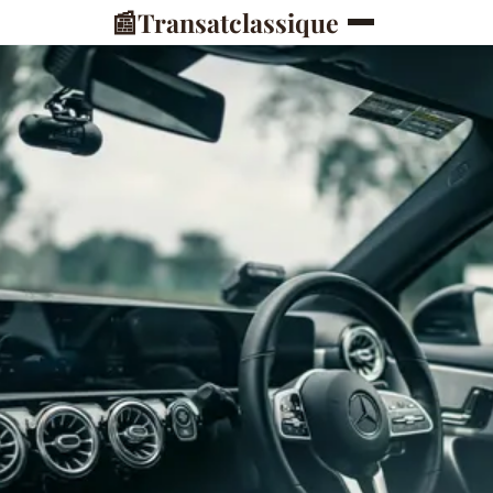
📰
Transatclassique