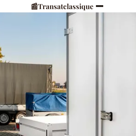
📰
Transatclassique