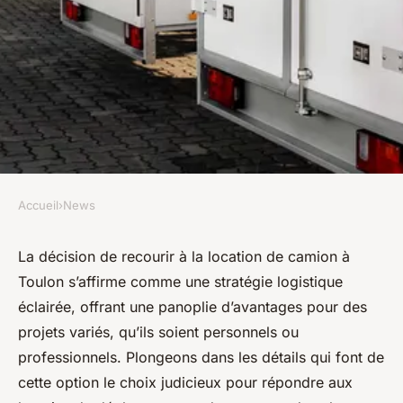
Accueil
›
News
NEWS
Pourquoi opter pour la
La décision de recourir à la location de camion à
Toulon s’affirme comme une stratégie logistique
location de Camion à Toulon ?
éclairée, offrant une panoplie d’avantages pour des
projets variés, qu’ils soient personnels ou
diodore
•
17 décembre 2023
•
2 min de lecture
professionnels. Plongeons dans les détails qui font de
cette option le choix judicieux pour répondre aux